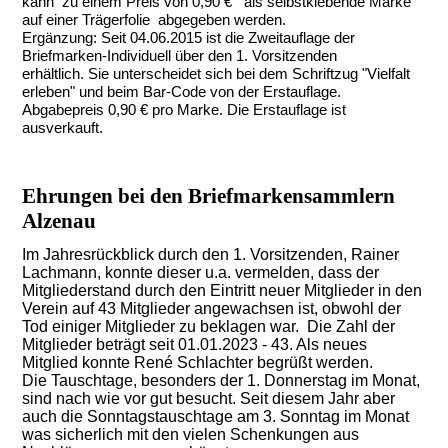
kann zu einem Preis von 0,90 € als selbstklebende Marke
auf einer Trägerfolie abgegeben werden.
Ergänzung: Seit 04.06.2015 ist die Zweitauflage der
Briefmarken-Individuell über den 1. Vorsitzenden
erhältlich. Sie unterscheidet sich bei dem Schriftzug "Vielfalt
erleben" und beim Bar-Code von der Erstauflage.
Abgabepreis 0,90 € pro Marke. Die Erstauflage ist
ausverkauft.
Ehrungen bei den Briefmarkensammlern
Alzenau
I
m Jahresrückblick durch den 1. Vorsitzenden, Rainer
Lachmann, konnte dieser u.a. vermelden, dass der
Mitgliederstand durch den Eintritt neuer Mitglieder in den
Verein auf 43 Mitglieder angewachsen ist, obwohl der
Tod einiger Mitglieder zu beklagen war. Die Zahl der
Mitglieder beträgt seit 01.01.2023 - 43. Als neues
Mitglied konnte René Schlachter begrüßt werden.
Die Tauschtage, besonders der 1. Donnerstag im Monat,
sind nach wie vor gut besucht. Seit diesem Jahr aber
auch die Sonntagstauschtage am 3. Sonntag im Monat
was sicherlich mit den vielen Schenkungen aus