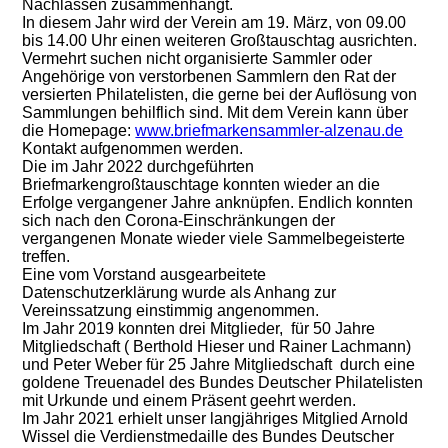
Nachlässen zusammenhängt.
In diesem Jahr wird der Verein am 19. März, von 09.00
bis 14.00 Uhr einen weiteren Großtauschtag ausrichten.
Vermehrt suchen nicht organisierte Sammler oder
Angehörige von verstorbenen Sammlern den Rat der
versierten Philatelisten, die gerne bei der Auflösung von
Sammlungen behilflich sind. Mit dem Verein kann über
die Homepage:
www.briefmarkensammler-alzenau.de
Kontakt aufgenommen werden.
Die im Jahr 2022 durchgeführten
Briefmarkengroßtauschtage konnten wieder an die
Erfolge vergangener Jahre anknüpfen. Endlich konnten
sich nach den Corona-Einschränkungen der
vergangenen Monate wieder viele Sammelbegeisterte
treffen.
Eine vom Vorstand ausgearbeitete
Datenschutzerklärung wurde als Anhang zur
Vereinssatzung einstimmig angenommen.
Im Jahr 2019 konnten drei Mitglieder, für 50 Jahre
Mitgliedschaft ( Berthold Hieser und Rainer Lachmann)
und Peter Weber für 25 Jahre Mitgliedschaft durch eine
goldene Treuenadel des Bundes Deutscher Philatelisten
mit Urkunde und einem Präsent geehrt werden.
Im Jahr 2021 erhielt unser langjähriges Mitglied Arnold
Wissel die Verdienstmedaille des Bundes Deutscher